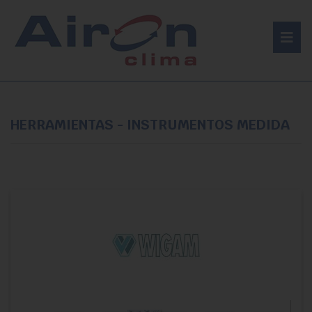
HERRAMIENTAS - INSTRUMENTOS MEDIDA