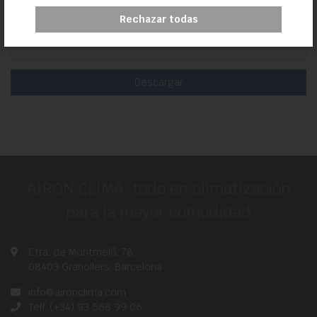
Rechazar todas
Catálogo Vaillant
Descargar
AIRON CLIMA, todo en climatización
para la mayor comodidad
Ctra. de Montmeló, 78,
08403 Granollers, Barcelona
info@aironclima.com
Telf. (+34) 93 568 99 06