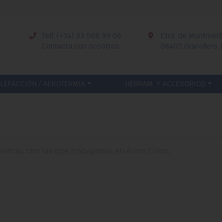
Telf. (+34) 93 568 99 06
Ctra. de Montmeló,
Contacta con nosotros
08403 Granollers,
LEFACCIÓN / AEROTERMIA
HERRAM. Y ACCESORIOS
marcas con las que trabajamos en Airon Clima.