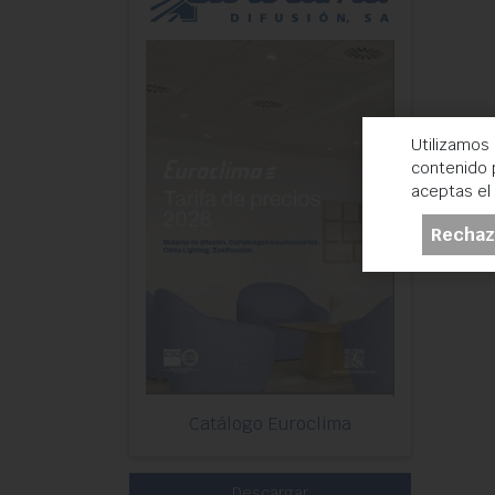
Utilizamos
contenido p
aceptas el
Rechaz
Catálogo Euroclima
Descargar