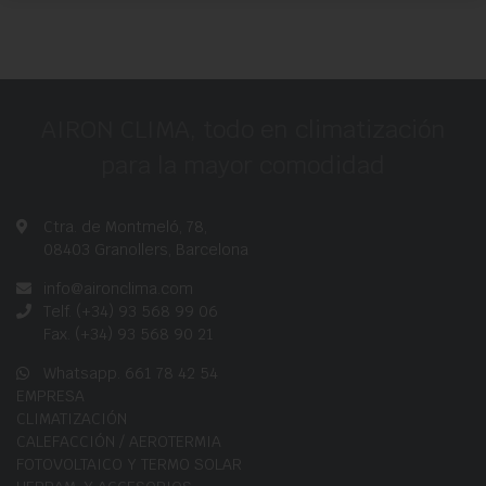
AIRON CLIMA, todo en climatización
para la mayor comodidad
Ctra. de Montmeló, 78,
08403 Granollers, Barcelona
info@aironclima.com
Telf. (+34) 93 568 99 06
Fax. (+34) 93 568 90 21
Whatsapp. 661 78 42 54
EMPRESA
CLIMATIZACIÓN
CALEFACCIÓN / AEROTERMIA
FOTOVOLTAICO Y TERMO SOLAR