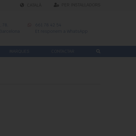
PER INSTAL·LADORS
CATALÀ
 78,
661 78 42 54
 Barcelona
Et responem a WhatsApp
MARQUES
CONTACTAR