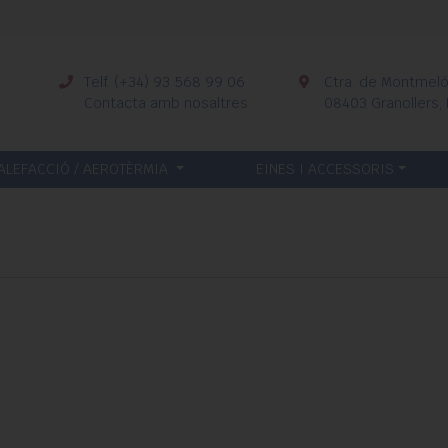
Telf. (+34) 93 568 99 06
Ctra. de Montmeló,
Contacta amb nosaltres
08403 Granollers,
ALEFACCIÓ / AEROTÈRMIA
EINES I ACCESSORIS