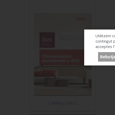
Utilitzem c
contingut p
acceptes l
Rebutja
Catàleg Giatsu