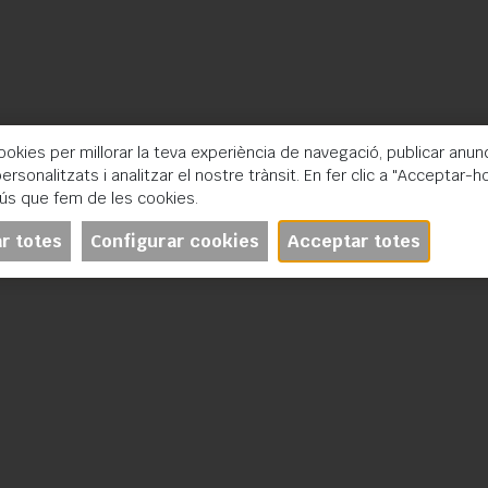
ookies per millorar la teva experiència de navegació, publicar anun
ersonalitzats i analitzar el nostre trànsit. En fer clic a "Acceptar-ho
'ús que fem de les cookies.
r totes
Configurar cookies
Acceptar totes